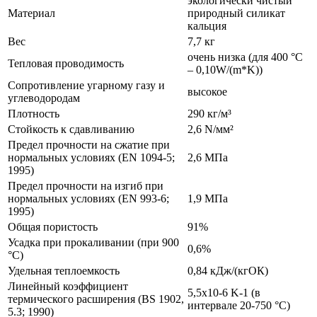
экологически чистый
Материал
природный силикат
кальция
Вес
7,7 кг
очень низка (для 400 °C
Тепловая проводимость
– 0,10W/(m*K))
Сопротивление угарному газу и
высокое
углеводородам
Плотность
290 кг/м³
Стойкость к сдавливанию
2,6 N/мм²
Предел прочности на сжатие при
нормальных условиях (EN 1094-5;
2,6 MПa
1995)
Предел прочности на изгиб при
нормальных условиях (EN 993-6;
1,9 MПa
1995)
Общая пористость
91%
Усадка при прокаливании (при 900
0,6%
°C)
Удельная теплоемкость
0,84 кДж/(кгОК)
Линейный коэффициент
5,5x10-6 K-1 (в
термического расширения (BS 1902,
интервале 20-750 °C)
5.3; 1990)