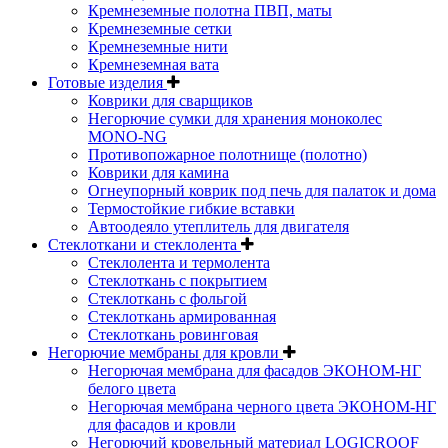
Кремнеземные полотна ПВП, маты
Кремнеземные сетки
Кремнеземные нити
Кремнеземная вата
Готовые изделия
Коврики для сварщиков
Негорючие сумки для хранения моноколес
MONO-NG
Противопожарное полотнище (полотно)
Коврики для камина
Огнеупорный коврик под печь для палаток и дома
Термостойкие гибкие вставки
Автоодеяло утеплитель для двигателя
Стеклоткани и стеклолента
Стеклолента и термолента
Стеклоткань с покрытием
Стеклоткань с фольгой
Стеклоткань армированная
Стеклоткань ровинговая
Негорючие мембраны для кровли
Негорючая мембрана для фасадов ЭКОНОМ-НГ
белого цвета
Негорючая мембрана черного цвета ЭКОНОМ-НГ
для фасадов и кровли
Негорючий кровельный материал LOGICROOF