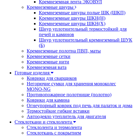
Кремнеземная лента ЭКОВУЛ
Кремнеземные шнуры
Кремнеземные шнуры полые ШК (ШКП)
Кремнеземные шнуры ШКН(Н)
Кремнеземные шнуры ШКН(Х)
Шнур уплотнительный термостойкий для
печей и каминов
Шнур уплотнительный кремнеземный ШУК
(Б)
Кремнеземные полотна ПВП, маты
Кремнеземные сетки
Кремнеземные нити
Кремнеземная вата
Готовые изделия
Коврики для сварщиков
Негорючие сумки для хранения моноколес
MONO-NG
Противопожарное полотнище (полотно)
Коврики для камина
Огнеупорный коврик под печь для палаток и дома
Термостойкие гибкие вставки
Автоодеяло утеплитель для двигателя
Стеклоткани и стеклолента
Стеклолента и термолента
Стеклоткань с покрытием