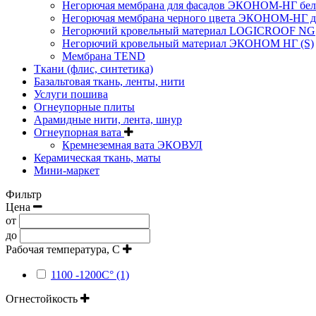
Негорючая мембрана для фасадов ЭКОНОМ-НГ бел
Негорючая мембрана черного цвета ЭКОНОМ-НГ дл
Негорючий кровельный материал LOGICROOF NG
Негорючий кровельный материал ЭКОНОМ НГ (S)
Мембрана TEND
Ткани (флис, синтетика)
Базальтовая ткань, ленты, нити
Услуги пошива
Огнеупорные плиты
Арамидные нити, лента, шнур
Огнеупорная вата
Кремнеземная вата ЭКОВУЛ
Керамическая ткань, маты
Мини-маркет
Фильтр
Цена
от
до
Рабочая температура, С
1100 -1200С° (1)
Огнестойкость