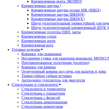
Кремнеземная лента ЭКОВУЛ
Кремнеземные шнуры
Кремнеземные шнуры полые ШК (ШКП)
Кремнеземные шнуры ШКН(Н)
Кремнеземные шнуры ШКН(Х)
Шнур уплотнительный термостойкий для печ
Шнур уплотнительный кремнеземный ШУК (
Кремнеземные полотна ПВП, маты
Кремнеземные сетки
Кремнеземные нити
Кремнеземная вата
Готовые изделия
Коврики для сварщиков
Негорючие сумки для хранения моноколес MONO
Противопожарное полотнище (полотно)
Коврики для камина
Огнеупорный коврик под печь для палаток и дома
Термостойкие гибкие вставки
Автоодеяло утеплитель для двигателя
Стеклоткани и стеклолента
Стеклолента и термолента
Стеклоткань с покрытием
Стеклоткань с фольгой
Стеклоткань армированная
Стеклоткань ровинговая