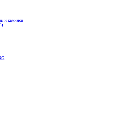
ей и каминов
Б)
-NG