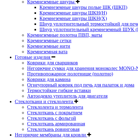
Кремнеземные шнуры
Кремнеземные шнуры полые ШК (ШКП)
Кремнеземные шнуры ШКН(Н)
Кремнеземные шнуры ШКН(Х)
Шнур уплотнительный термостойкий для печ
Шнур уплотнительный кремнеземный ШУК (
Кремнеземные полотна ПВП, маты
Кремнеземные сетки
Кремнеземные нити
Кремнеземная вата
Готовые изделия
Коврики для сварщиков
Негорючие сумки для хранения моноколес MONO
Противопожарное полотнище (полотно)
Коврики для камина
Огнеупорный коврик под печь для палаток и дома
Термостойкие гибкие вставки
Автоодеяло утеплитель для двигателя
Стеклоткани и стеклолента
Стеклолента и термолента
Стеклоткань с покрытием
Стеклоткань с фольгой
Стеклоткань армированная
Стеклоткань ровинговая
Негорючие мембраны для кровли