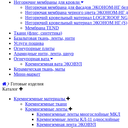
Негорючие мембраны для кровли
Негорючая мембрана для фасадов ЭКОНОМ-НГ бел
Негорючая мембрана черного цвета ЭКОНОМ-НГ дл
Негорючий кровельный материал LOGICROOF NG
Негорючий кровельный материал ЭКОНОМ НГ (S)
Мембрана TEND
Ткани (флис, синтетика)
Базальтовая ткань, ленты, нити
Услуги пошива
Огнеупорные плиты
Арамидные нити, лента, шнур
Огнеупорная вата
Кремнеземная вата ЭКОВУЛ
Керамическая ткань, маты
Мини-маркет
Готовые изделия
Каталог
Кремнеземные материалы
Кремнеземные ткани
Кремнеземные ленты
Кремнеземные ленты многослойные МКЛ
Кремнеземные ленты КЛ-11 однослойные
Кремнеземная лента ЭКОВУЛ