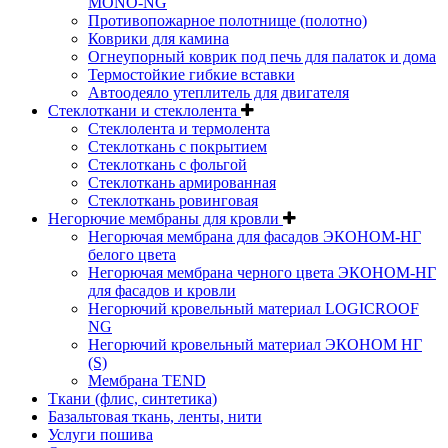
MONO-NG
Противопожарное полотнище (полотно)
Коврики для камина
Огнеупорный коврик под печь для палаток и дома
Термостойкие гибкие вставки
Автоодеяло утеплитель для двигателя
Стеклоткани и стеклолента
Стеклолента и термолента
Стеклоткань с покрытием
Стеклоткань с фольгой
Стеклоткань армированная
Стеклоткань ровинговая
Негорючие мембраны для кровли
Негорючая мембрана для фасадов ЭКОНОМ-НГ
белого цвета
Негорючая мембрана черного цвета ЭКОНОМ-НГ
для фасадов и кровли
Негорючий кровельный материал LOGICROOF
NG
Негорючий кровельный материал ЭКОНОМ НГ
(S)
Мембрана TEND
Ткани (флис, синтетика)
Базальтовая ткань, ленты, нити
Услуги пошива