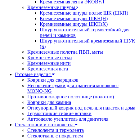
Кремнеземная лента ЭКОВУЛ
Кремнеземные шнуры
Кремнеземные шнуры полые ШК (ШКП)
Кремнеземные шнуры ШКН(Н)
Кремнеземные шнуры ШКН(Х)
Шнур уплотнительный термостойкий для
печей и каминов
Шнур уплотнительный кремнеземный ШУК
(Б)
Кремнеземные полотна ПВП, маты
Кремнеземные сетки
Кремнеземные нити
Кремнеземная вата
Готовые изделия
Коврики для сварщиков
Негорючие сумки для хранения моноколес
MONO-NG
Противопожарное полотнище (полотно)
Коврики для камина
Огнеупорный коврик под печь для палаток и дома
Термостойкие гибкие вставки
Автоодеяло утеплитель для двигателя
Стеклоткани и стеклолента
Стеклолента и термолента
Стеклоткань с покрытием