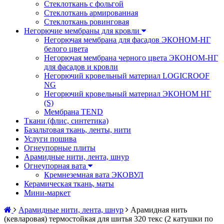
Стеклоткань с фольгой
Стеклоткань армированная
Стеклоткань ровинговая
Негорючие мембраны для кровли
Негорючая мембрана для фасадов ЭКОНОМ-НГ
белого цвета
Негорючая мембрана черного цвета ЭКОНОМ-НГ
для фасадов и кровли
Негорючий кровельный материал LOGICROOF
NG
Негорючий кровельный материал ЭКОНОМ НГ
(S)
Мембрана TEND
Ткани (флис, синтетика)
Базальтовая ткань, ленты, нити
Услуги пошива
Огнеупорные плиты
Арамидные нити, лента, шнур
Огнеупорная вата
Кремнеземная вата ЭКОВУЛ
Керамическая ткань, маты
Мини-маркет
Арамидные нити, лента, шнур
Арамидная нить
(кевларовая) термостойкая для шитья 320 текс (2 катушки по