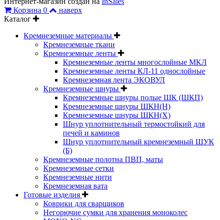
Интернет-магазин создан на
InSales
Корзина
0
наверх
Каталог
Кремнеземные материалы
Кремнеземные ткани
Кремнеземные ленты
Кремнеземные ленты многослойные МКЛ
Кремнеземные ленты КЛ-11 однослойные
Кремнеземная лента ЭКОВУЛ
Кремнеземные шнуры
Кремнеземные шнуры полые ШК (ШКП)
Кремнеземные шнуры ШКН(Н)
Кремнеземные шнуры ШКН(Х)
Шнур уплотнительный термостойкий для
печей и каминов
Шнур уплотнительный кремнеземный ШУК
(Б)
Кремнеземные полотна ПВП, маты
Кремнеземные сетки
Кремнеземные нити
Кремнеземная вата
Готовые изделия
Коврики для сварщиков
Негорючие сумки для хранения моноколес