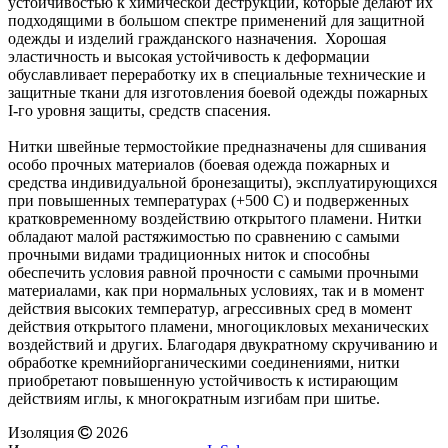
устойчивостью к химической деструкции, которые делают их
подходящими в большом спектре применений для защитной
одежды и изделий гражданского назначения. Хорошая
эластичность и высокая устойчивость к деформации
обуславливает переработку их в специальные технические и
защитные ткани для изготовления боевой одежды пожарных
I-го уровня защиты, средств спасения.
Нитки швейные термостойкие предназначены для сшивания
особо прочных материалов (боевая одежда пожарных и
средства индивидуальной бронезащиты), эксплуатирующихся
при повышенных температурах (+500 С) и подверженных
кратковременному воздействию открытого пламени. Нитки
обладают малой растяжимостью по сравнению с самыми
прочными видами традиционных ниток и способны
обеспечить условия равной прочности с самыми прочными
материалами, как при нормальных условиях, так и в момент
действия высоких температур, агрессивных сред в момент
действия открытого пламени, многоцикловых механических
воздействий и других. Благодаря двукратному скручиванию и
обработке кремнийорганическими соединениями, нитки
приобретают повышенную устойчивость к истирающим
действиям иглы, к многократным изгибам при шитье.
Изоляция
2026