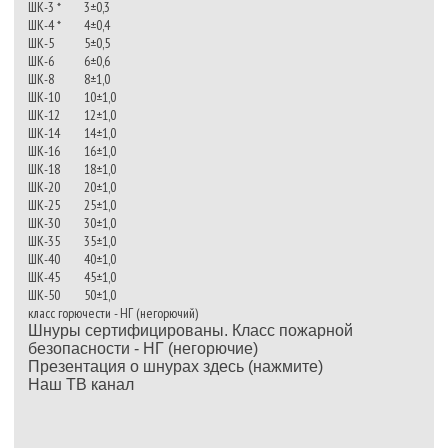
ШК-3 *
3±0,3
ШК-4 *
4±0,4
ШК-5
5±0,5
ШК-6
6±0,6
ШК-8
8±1,0
ШК-10
10±1,0
ШК-12
12±1,0
ШК-14
14±1,0
ШК-16
16±1,0
ШК-18
18±1,0
ШК-20
20±1,0
ШК-25
25±1,0
ШК-30
30±1,0
ШК-35
35±1,0
ШК-40
40±1,0
ШК-45
45±1,0
ШК-50
50±1,0
класс горючести - НГ (негорючий)
Шнуры сертифицированы. Класс пожарной
безопасности - НГ (негорючие)
Презентация о шнурах
здесь (нажмите)
Наш ТВ канал