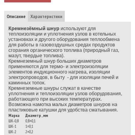
Описание
Характеристики
Кремнезёмный шнур
используют для
теплоизоляции и уплотнения узлов в котельных
установках и другого оборудования теплообмена
для работы в газовоздушных средах продуктов
сгорания органического топлива (природный газ,
мазут, твердые топлива).
Кремнеземный шнур больших диаметров
применяются для термо- и электроизоляции
элементов индукционного нагрева, изоляции
электропроводов, в быту - для изоляции печей и
каминных топок.
Кремнеземные шнуры служат в качестве
уплотнения и теплоизоляции узлов оборудования,
работающего при высоких температурах.
Возможна намотка малых диаметров шнуров на
пластиковые катушки для удобства сматывания.
Марка
Диаметр , мм
ШК-0,8
0,8±0,1
ШК-1
1±0,1
ШК-2
2±0,2