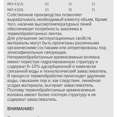
МКЛ-4,5(15)
4,5
15
25
МКЛ-4,5(30)
4,5
30
25
Собственное производство позволяет
вырабатывать необходимый клиенту объем. Кроме
того, наличие высокотемпературных печей
обеспечивает потребность заказчика в
термообработанных лентах.
Для улучшения эксплуатационных свойств
материалы могут быть пропитаны различными
органическими составами или аппретированы под
эпоксифенольные связующие.
Нетермообработанные кремнеземные волокна
имеют пористую гидратированную структуру и
содержат 8–10% адсорбционной и химически
связанной воды и технологический замасливатель.
В процессе термообработки происходит удаление
воды, смыкание пор и, как следствие, линейная
усадка материала, выгорает замасливатель.
Поэтому термообработанные кремнеземные
волокна имеют более плотную структуру и не
содержат замасливатель.
ВНИМАНИЕ!