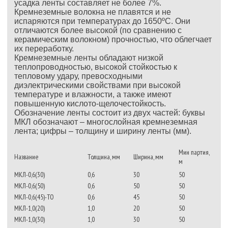
усадка ленты составляет не более 7%.
Кремнеземные волокна не плавятся и не
испаряются при температурах до 1650ºС. Они
отличаются более высокой (по сравнению с
керамическим волокном) прочностью, что облегчает
их переработку.
Кремнеземные ленты обладают низкой
теплопроводностью, высокой стойкостью к
тепловому удару, превосходными
диэлектрическими свойствами при высокой
температуре и влажности, а также имеют
повышенную кислото-щелочестойкость.
Обозначение ленты состоит из двух частей: буквы
МКЛ обозначают – многослойная кремнеземная
лента; цифры – толщину и ширину ленты (мм).
Мин партия,
Название
Толщина, мм
Ширина, мм
м
МКЛ-0,6(30)
0,6
30
50
МКЛ-0,6(50)
0,6
50
50
МКЛ-0,6(45)-ТО
0,6
45
50
МКЛ-1,0(20)
1,0
20
50
МКЛ-1,0(30)
1,0
30
50