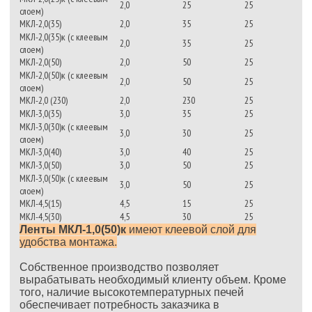
2,0
25
25
слоем)
МКЛ-2,0(35)
2,0
35
25
МКЛ-2,0(35)к (с клеевым
2,0
35
25
слоем)
МКЛ-2,0(50)
2,0
50
25
МКЛ-2,0(50)к (с клеевым
2,0
50
25
слоем)
МКЛ-2,0 (230)
2,0
230
25
МКЛ-3,0(35)
3,0
35
25
МКЛ-3,0(30)к (с клеевым
3,0
30
25
слоем)
МКЛ-3,0(40)
3,0
40
25
МКЛ-3,0(50)
3,0
50
25
МКЛ-3,0(50)к (с клеевым
3,0
50
25
слоем)
МКЛ-4,5(15)
4,5
15
25
МКЛ-4,5(30)
4,5
30
25
Ленты МКЛ-1,0(50)к
имеют клеевой слой для
удобства монтажа.
Собственное производство позволяет
вырабатывать необходимый клиенту объем. Кроме
того, наличие высокотемпературных печей
обеспечивает потребность заказчика в