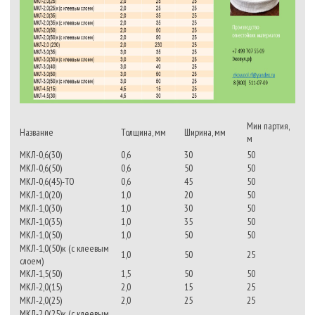
Мин партия,
Название
Толщина, мм
Ширина, мм
м
МКЛ-0,6(30)
0,6
30
50
МКЛ-0,6(50)
0,6
50
50
МКЛ-0,6(45)-ТО
0,6
45
50
МКЛ-1,0(20)
1,0
20
50
МКЛ-1,0(30)
1,0
30
50
МКЛ-1,0(35)
1,0
35
50
МКЛ-1,0(50)
1,0
50
50
МКЛ-1,0(50)к (с клеевым
1,0
50
25
слоем)
МКЛ-1,5(50)
1,5
50
50
МКЛ-2,0(15)
2,0
15
25
МКЛ-2,0(25)
2,0
25
25
МКЛ-2,0(25)к (с клеевым