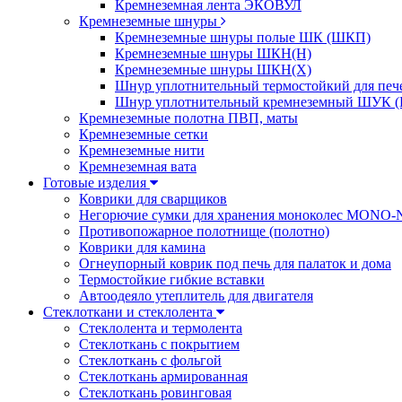
Кремнеземная лента ЭКОВУЛ
Кремнеземные шнуры
Кремнеземные шнуры полые ШК (ШКП)
Кремнеземные шнуры ШКН(Н)
Кремнеземные шнуры ШКН(Х)
Шнур уплотнительный термостойкий для печ
Шнур уплотнительный кремнеземный ШУК (
Кремнеземные полотна ПВП, маты
Кремнеземные сетки
Кремнеземные нити
Кремнеземная вата
Готовые изделия
Коврики для сварщиков
Негорючие сумки для хранения моноколес MONO
Противопожарное полотнище (полотно)
Коврики для камина
Огнеупорный коврик под печь для палаток и дома
Термостойкие гибкие вставки
Автоодеяло утеплитель для двигателя
Стеклоткани и стеклолента
Стеклолента и термолента
Стеклоткань с покрытием
Стеклоткань с фольгой
Стеклоткань армированная
Стеклоткань ровинговая