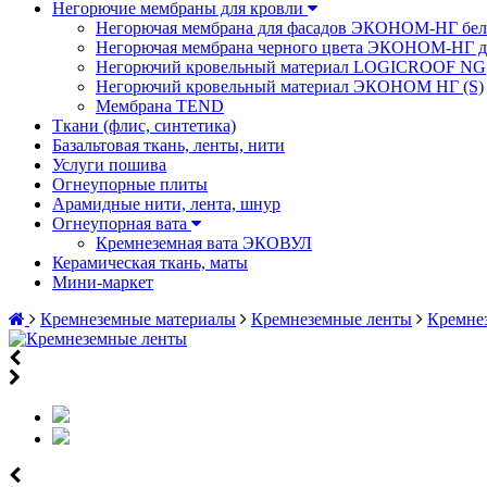
Негорючие мембраны для кровли
Негорючая мембрана для фасадов ЭКОНОМ-НГ бел
Негорючая мембрана черного цвета ЭКОНОМ-НГ дл
Негорючий кровельный материал LOGICROOF NG
Негорючий кровельный материал ЭКОНОМ НГ (S)
Мембрана TEND
Ткани (флис, синтетика)
Базальтовая ткань, ленты, нити
Услуги пошива
Огнеупорные плиты
Арамидные нити, лента, шнур
Огнеупорная вата
Кремнеземная вата ЭКОВУЛ
Керамическая ткань, маты
Мини-маркет
Кремнеземные материалы
Кремнеземные ленты
Кремне