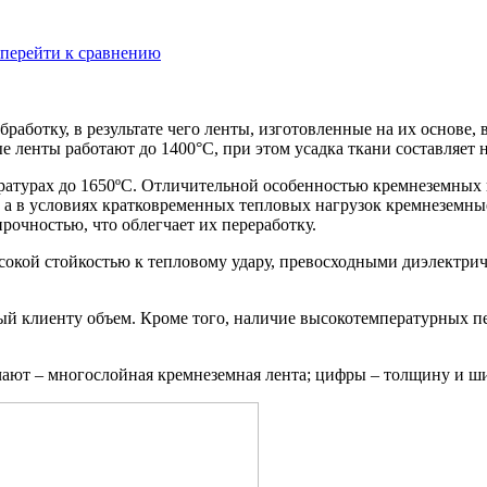
перейти к сравнению
аботку, в результате чего ленты, изготовленные на их основе
 ленты работают до 1400°С, при этом усадка ткани составляет н
ратурах до 1650ºС. Отличительной особенностью кремнеземных 
 а в условиях кратковременных тепловых нагрузок кремнеземны
рочностью, что облегчает их переработку.
окой стойкостью к тепловому удару, превосходными диэлектрич
й клиенту объем. Кроме того, наличие высокотемпературных пе
чают – многослойная кремнеземная лента; цифры – толщину и ш