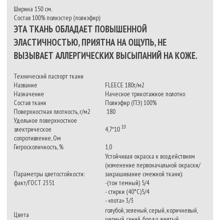
Ширина 150 см.
Состав 100% полиэстер (полиэфир)
ЭТА ТКАНЬ ОБЛАДАЕТ ПОВЫШЕННОЙ
ЭЛАСТИЧНОСТЬЮ, ПРИЯТНА НА ОЩУПЬ, НЕ
ВЫЗЫВАЕТ АЛЛЕРГИЧЕСКИХ ВЫСЫПАНИЙ НА КОЖЕ.
Технический паспорт ткани
Название
FLEECE 180г/м2
Назначение
Начесное трикотажное полотно
Состав ткани
Полиэфир (ПЭ) 100%
Поверхностная плотность, г/м2
180
Удельное поверхностное
10
электрическое
4,7*10
сопротивление, Ом
Гигроскопичность, %
1,0
Устойчивая окраска к воздействиям
(изменение первоначальной окраски/
Параметры цветостойкости:
закрашивание смежной ткани):
факт/ГОСТ 2351
-(тон темный) 5/4
- стирки (40°С)5/4
- «пота» 3/3
голубой, зеленый, серый, коричневый,
Цвета
черный, синий, бордо, желтый