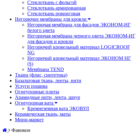
Стеклоткань с фольгой
Стеклоткань армированная
Стеклоткань ровинговая
Негорючие мембраны для кровли
Негорючая мембрана для фасадов ЭКОНОМ-НГ
белого цвета
Негорючая мембрана черного цвета ЭКОНОМ-НГ
для фасадов и кровли
Негорючий кровельный материал LOGICROOF
NG
Негорючий кровельный материал ЭКОНОМ НГ
(S)
Мембрана TEND
Ткани (флис, синтетика)
Базальтовая ткань, ленты, нити
Услуги пошива
Огнеупорные плиты
Арамидные нити, лента, шнур
Огнеупорная вата
Кремнеземная вата ЭКОВУЛ
Керамическая ткань, маты
Мини-маркет
Фавикон