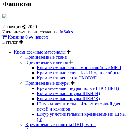
Фавикон
Изоляция
2026
Интернет-магазин создан на
InSales
Корзина
0
наверх
Каталог
Кремнеземные материалы
Кремнеземные ткани
Кремнеземные ленты
Кремнеземные ленты многослойные МКЛ
Кремнеземные ленты КЛ-11 однослойные
Кремнеземная лента ЭКОВУЛ
Кремнеземные шнуры
Кремнеземные шнуры полые ШК (ШКП)
Кремнеземные шнуры ШКН(Н)
Кремнеземные шнуры ШКН(Х)
Шнур уплотнительный термостойкий для
печей и каминов
Шнур уплотнительный кремнеземный ШУК
(Б)
Кремнеземные полотна ПВП, маты