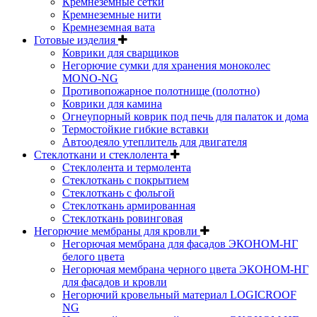
Кремнеземные сетки
Кремнеземные нити
Кремнеземная вата
Готовые изделия
Коврики для сварщиков
Негорючие сумки для хранения моноколес
MONO-NG
Противопожарное полотнище (полотно)
Коврики для камина
Огнеупорный коврик под печь для палаток и дома
Термостойкие гибкие вставки
Автоодеяло утеплитель для двигателя
Стеклоткани и стеклолента
Стеклолента и термолента
Стеклоткань с покрытием
Стеклоткань с фольгой
Стеклоткань армированная
Стеклоткань ровинговая
Негорючие мембраны для кровли
Негорючая мембрана для фасадов ЭКОНОМ-НГ
белого цвета
Негорючая мембрана черного цвета ЭКОНОМ-НГ
для фасадов и кровли
Негорючий кровельный материал LOGICROOF
NG