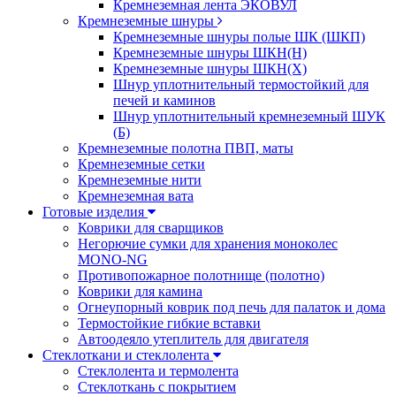
Кремнеземная лента ЭКОВУЛ
Кремнеземные шнуры
Кремнеземные шнуры полые ШК (ШКП)
Кремнеземные шнуры ШКН(Н)
Кремнеземные шнуры ШКН(Х)
Шнур уплотнительный термостойкий для
печей и каминов
Шнур уплотнительный кремнеземный ШУК
(Б)
Кремнеземные полотна ПВП, маты
Кремнеземные сетки
Кремнеземные нити
Кремнеземная вата
Готовые изделия
Коврики для сварщиков
Негорючие сумки для хранения моноколес
MONO-NG
Противопожарное полотнище (полотно)
Коврики для камина
Огнеупорный коврик под печь для палаток и дома
Термостойкие гибкие вставки
Автоодеяло утеплитель для двигателя
Стеклоткани и стеклолента
Стеклолента и термолента
Стеклоткань с покрытием