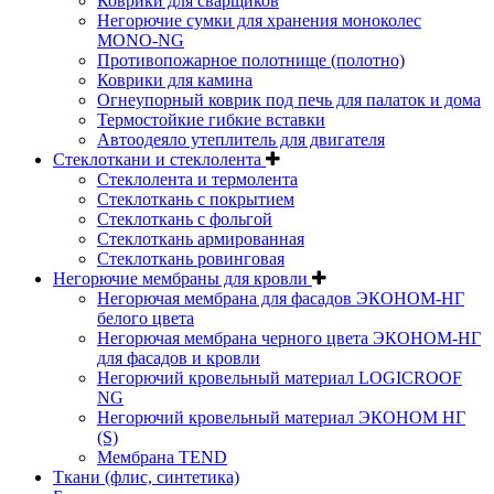
Коврики для сварщиков
Негорючие сумки для хранения моноколес
MONO-NG
Противопожарное полотнище (полотно)
Коврики для камина
Огнеупорный коврик под печь для палаток и дома
Термостойкие гибкие вставки
Автоодеяло утеплитель для двигателя
Стеклоткани и стеклолента
Стеклолента и термолента
Стеклоткань с покрытием
Стеклоткань с фольгой
Стеклоткань армированная
Стеклоткань ровинговая
Негорючие мембраны для кровли
Негорючая мембрана для фасадов ЭКОНОМ-НГ
белого цвета
Негорючая мембрана черного цвета ЭКОНОМ-НГ
для фасадов и кровли
Негорючий кровельный материал LOGICROOF
NG
Негорючий кровельный материал ЭКОНОМ НГ
(S)
Мембрана TEND
Ткани (флис, синтетика)