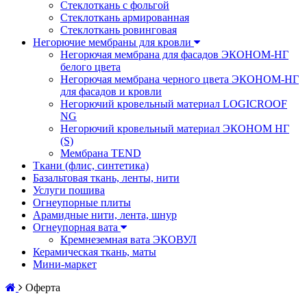
Стеклоткань с фольгой
Стеклоткань армированная
Стеклоткань ровинговая
Негорючие мембраны для кровли
Негорючая мембрана для фасадов ЭКОНОМ-НГ
белого цвета
Негорючая мембрана черного цвета ЭКОНОМ-НГ
для фасадов и кровли
Негорючий кровельный материал LOGICROOF
NG
Негорючий кровельный материал ЭКОНОМ НГ
(S)
Мембрана TEND
Ткани (флис, синтетика)
Базальтовая ткань, ленты, нити
Услуги пошива
Огнеупорные плиты
Арамидные нити, лента, шнур
Огнеупорная вата
Кремнеземная вата ЭКОВУЛ
Керамическая ткань, маты
Мини-маркет
Оферта