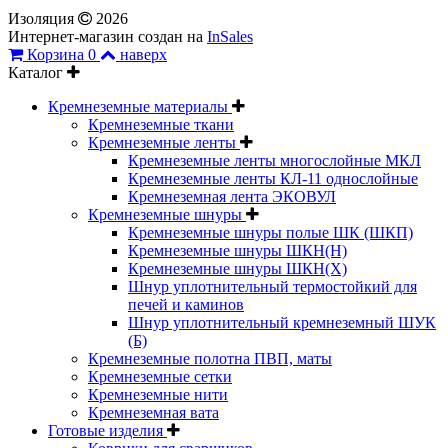
Изоляция
2026
Интернет-магазин создан на
InSales
Корзина
0
наверх
Каталог
Кремнеземные материалы
Кремнеземные ткани
Кремнеземные ленты
Кремнеземные ленты многослойные МКЛ
Кремнеземные ленты КЛ-11 однослойные
Кремнеземная лента ЭКОВУЛ
Кремнеземные шнуры
Кремнеземные шнуры полые ШК (ШКП)
Кремнеземные шнуры ШКН(Н)
Кремнеземные шнуры ШКН(Х)
Шнур уплотнительный термостойкий для
печей и каминов
Шнур уплотнительный кремнеземный ШУК
(Б)
Кремнеземные полотна ПВП, маты
Кремнеземные сетки
Кремнеземные нити
Кремнеземная вата
Готовые изделия