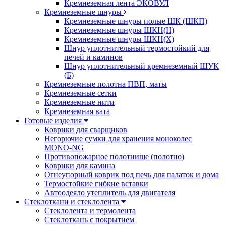
Кремнеземная лента ЭКОВУЛ
Кремнеземные шнуры
Кремнеземные шнуры полые ШК (ШКП)
Кремнеземные шнуры ШКН(Н)
Кремнеземные шнуры ШКН(Х)
Шнур уплотнительный термостойкий для
печей и каминов
Шнур уплотнительный кремнеземный ШУК
(Б)
Кремнеземные полотна ПВП, маты
Кремнеземные сетки
Кремнеземные нити
Кремнеземная вата
Готовые изделия
Коврики для сварщиков
Негорючие сумки для хранения моноколес
MONO-NG
Противопожарное полотнище (полотно)
Коврики для камина
Огнеупорный коврик под печь для палаток и дома
Термостойкие гибкие вставки
Автоодеяло утеплитель для двигателя
Стеклоткани и стеклолента
Стеклолента и термолента
Стеклоткань с покрытием