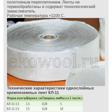
полотняным переплетением. Ленты не
термообработаны и содержат технологический
замасливатель.
Рабочая температура +1100 С.
Технические характеристики однослойных
кремнеземных лент КЛ-11
Марка ленты
Ширина, см
Толщина, мм
Масса 1 пог/м, г
КЛ-11-1,5
1,5
0,28
5
КЛ-11-3,5
3,5
0,28
10