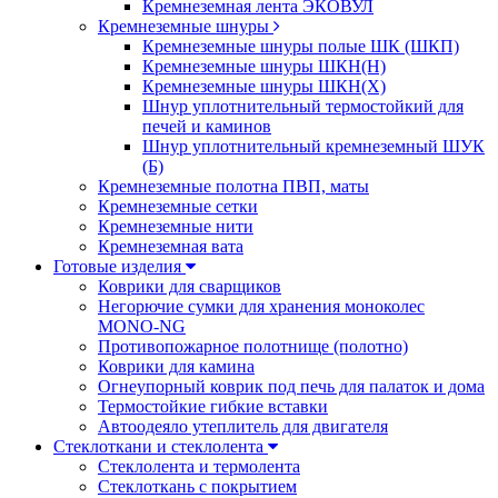
Кремнеземная лента ЭКОВУЛ
Кремнеземные шнуры
Кремнеземные шнуры полые ШК (ШКП)
Кремнеземные шнуры ШКН(Н)
Кремнеземные шнуры ШКН(Х)
Шнур уплотнительный термостойкий для
печей и каминов
Шнур уплотнительный кремнеземный ШУК
(Б)
Кремнеземные полотна ПВП, маты
Кремнеземные сетки
Кремнеземные нити
Кремнеземная вата
Готовые изделия
Коврики для сварщиков
Негорючие сумки для хранения моноколес
MONO-NG
Противопожарное полотнище (полотно)
Коврики для камина
Огнеупорный коврик под печь для палаток и дома
Термостойкие гибкие вставки
Автоодеяло утеплитель для двигателя
Стеклоткани и стеклолента
Стеклолента и термолента
Стеклоткань с покрытием