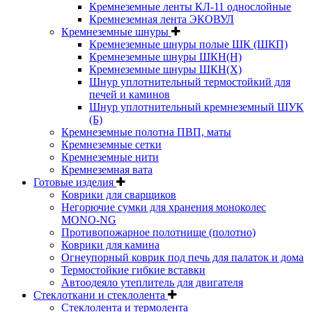
Кремнеземные ленты КЛ-11 однослойные
Кремнеземная лента ЭКОВУЛ
Кремнеземные шнуры
Кремнеземные шнуры полые ШК (ШКП)
Кремнеземные шнуры ШКН(Н)
Кремнеземные шнуры ШКН(Х)
Шнур уплотнительный термостойкий для
печей и каминов
Шнур уплотнительный кремнеземный ШУК
(Б)
Кремнеземные полотна ПВП, маты
Кремнеземные сетки
Кремнеземные нити
Кремнеземная вата
Готовые изделия
Коврики для сварщиков
Негорючие сумки для хранения моноколес
MONO-NG
Противопожарное полотнище (полотно)
Коврики для камина
Огнеупорный коврик под печь для палаток и дома
Термостойкие гибкие вставки
Автоодеяло утеплитель для двигателя
Стеклоткани и стеклолента
Стеклолента и термолента