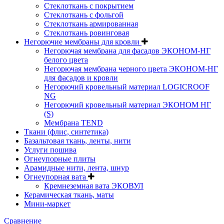
Стеклоткань с покрытием
Стеклоткань с фольгой
Стеклоткань армированная
Стеклоткань ровинговая
Негорючие мембраны для кровли
Негорючая мембрана для фасадов ЭКОНОМ-НГ
белого цвета
Негорючая мембрана черного цвета ЭКОНОМ-НГ
для фасадов и кровли
Негорючий кровельный материал LOGICROOF
NG
Негорючий кровельный материал ЭКОНОМ НГ
(S)
Мембрана TEND
Ткани (флис, синтетика)
Базальтовая ткань, ленты, нити
Услуги пошива
Огнеупорные плиты
Арамидные нити, лента, шнур
Огнеупорная вата
Кремнеземная вата ЭКОВУЛ
Керамическая ткань, маты
Мини-маркет
Сравнение