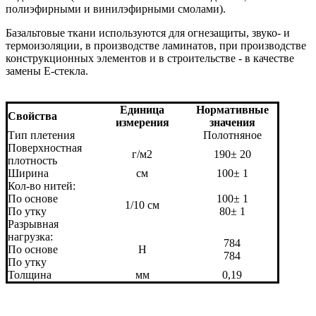
полиэфирными и винилэфирными смолами).
Базальтовые ткани используются для огнезащиты, звуко- и
термоизоляции, в производстве ламинатов, при производстве
конструкционных элементов и в строительстве - в качестве
замены Е-стекла.
Единица
Нормативные
Свойства
измерения
значения
Тип плетения
Полотняное
Поверхностная
г/м2
190± 20
плотность
Ширина
см
100± 1
Кол-во нитей:
По основе
100± 1
1/10 см
По утку
80± 1
Разрывная
нагрузка:
784
По основе
Н
784
По утку
Толщина
мм
0,19