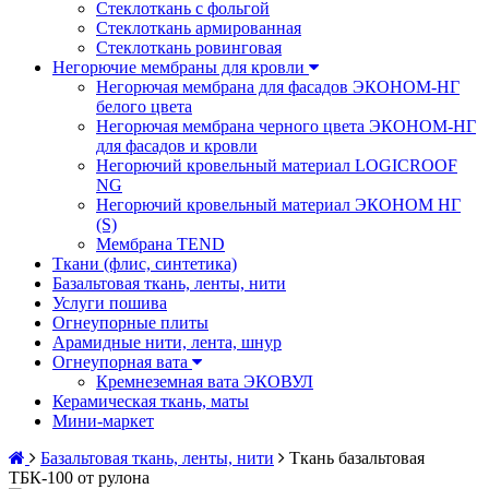
Стеклоткань с фольгой
Стеклоткань армированная
Стеклоткань ровинговая
Негорючие мембраны для кровли
Негорючая мембрана для фасадов ЭКОНОМ-НГ
белого цвета
Негорючая мембрана черного цвета ЭКОНОМ-НГ
для фасадов и кровли
Негорючий кровельный материал LOGICROOF
NG
Негорючий кровельный материал ЭКОНОМ НГ
(S)
Мембрана TEND
Ткани (флис, синтетика)
Базальтовая ткань, ленты, нити
Услуги пошива
Огнеупорные плиты
Арамидные нити, лента, шнур
Огнеупорная вата
Кремнеземная вата ЭКОВУЛ
Керамическая ткань, маты
Мини-маркет
Базальтовая ткань, ленты, нити
Ткань базальтовая
ТБК-100 от рулона