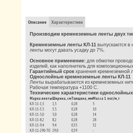
Описание
Характеристики
Производим кремнеземные ленты двух тип
Кремнеземные ленты КЛ-11
выпускаются в 
ленты могут давать усадку до 7%.
Основное применение:
для обмотки проводо
изделий, как наполнитель для композиционны
Гарантийный срок
хранения кремнеземной ле
Однослойные кремнеземные ленты КЛ-11
Ленты вырабатываются из кремнеземных ните
Рабочая температура +1100 С.
Технические характеристики однослойных
Марка ленты
Ширина, см
Толщина, мм
Масса 1 пог/м, г
КЛ-11-1,5
1,5
0,28
5
КЛ-11-3,5
3,5
0,28
10
КЛ-11-5,0
5,0
0,28
14
КЛ-11-8,2
8,2
0,28
28
КЛ-11-9,4
9,4
0,35
32
КЛ-11-290-ТО
29,0
0,39
-