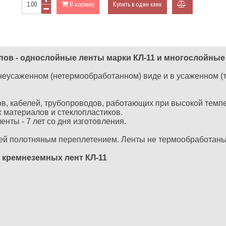
В корзину
Купить в один клик
добавить
к
сравнению
ов - однослойные ленты марки КЛ-11 и
многослойные
неусаженном (нетермообработанном) виде и в усаженном 
в, кабелей, трубопроводов, работающих при высокой темп
х материалов и стеклопластиков.
нты - 7 лет со дня изготовления.
й полотняным переплетением. Ленты не термообработаны 
 кремнеземных лент КЛ-11